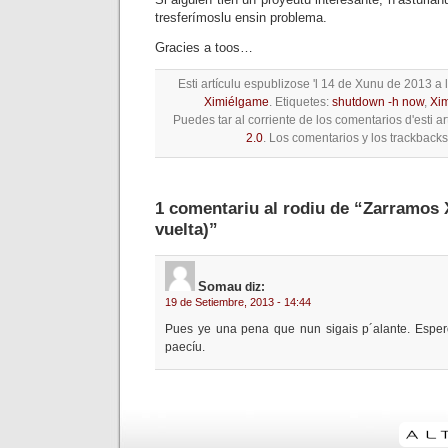
tresferímoslu ensin problema.
Gracies a toos…
Esti artículu espublizose 'l 14 de Xunu de 2013 a 
Ximiélgame
. Etiquetes:
shutdown -h now
,
Xi
Puedes tar al corriente de los comentarios d'esti ar
2.0
. Los comentarios y los trackbacks
1 comentariu al rodiu de “Zarramos 
vuelta)”
Somau
diz:
19 de Setiembre, 2013 - 14:44
Pues ye una pena que nun sigais p´alante. Esper
paecíu.