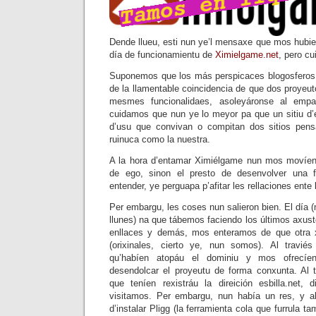
Dende llueu, esti nun ye’l mensaxe que mos hubiera
día de funcionamientu de
Ximielgame.net
, pero c
Suponemos que los más perspicaces blogosferos 
de la llamentable coincidencia de que dos proyeut
mesmes funcionalidaes, asoleyáronse al emp
cuidamos que nun ye lo meyor pa que un sitiu d’e
d’usu que convivan o compitan dos sitios pen
ruinuca como la nuestra.
A la hora d’entamar Ximiélgame nun mos movíen
de ego, sinon el presto de desenvolver una f
entender, ye perguapa p’afitar les rellaciones ente
Per embargu, les coses nun salieron bien. El día (
llunes) na que tábemos faciendo los últimos axus
enllaces y demás, mos enteramos de que otra 
(orixinales, cierto ye, nun somos). Al traviés
qu’habíen atopáu el dominiu y mos ofrecíen
desendolcar el proyeutu de forma conxunta. Al 
que teníen rexistráu la direición esbilla.net, d
visitamos. Per embargu, nun había un res, y 
d’instalar Pligg (la ferramienta cola que furrula 